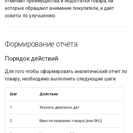
отмечает преимущества и недостатки товара, на
и
которые обращают внимание покупатели, и даёт
Подключение аккаунта
Рекомендации товаров
4. Визуализация данных
я
советы по улучшению.
Яндекс.Маркет
5. Рекомендации ИИ
п
Главная страница
о
Сохранение отчётов
Формирование отчёта
Товары
и
Управление
Порядок действий
с
Подключение
сохранёнными отчётами
уведомлений в Telegram
к
Для того чтобы сформировать аналитический отчёт по
Пример сценария
товару, необходимо выполнить следующие шаги:
а
База знаний
Сценарий: Анализ нового
Шаг
Действие
товара через месяц после
старта продаж
1
Указать диапазон дат
Частые вопросы
2
Ввести название товара (или SKU)
Связанные разделы