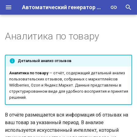
Автоматический генератор ответов на отзывы, вопросы и чаты
И
н
Аналитика по товару
Регистрация
Работа с отзывами
Общие настройки
Формирование отчёта
Список вопросов
Список чатов
Обзор
Тарифы
и
ц
Учётная запись
Настройки ИИ
Правила обработки
Настройки
Диалоги
Транзакции
Порядок действий
Детальный анализ отзывов
вопросов от покупателей
и
Добавление сотрудника
Сервисные настройки
Структура отчёта
Шаблоны рассылок
Боты и чаты
Счета
Аналитика по товару
— отчёт, содержащий детальный анализ
а
Шаблоны ответов на
пользовательских отзывов, собранных с маркетплейсов
Wildberries, Ozon и Яндекс.Маркет. Данные представлены в
вопросы
Аккаунты маркетплейсов
Правила ответов на
Профили обслуживания
1. Общая статистика
л
структурированном виде для удобного восприятия и принятия
отзывы
и
решений.
Подключение кабинета
Политики поведения
2. Анализ преимуществ
з
Wildberries
Настройки модерации
товара
В отчёте размещается вся информация об отзывах на
ответов
FAQ и документы
а
ваш товар за указанный период. В анализе
Подключение аккаунта
3. Анализ недостатков
используется искусственный интеллект, который
ц
Ozon
Шаблоны ответов
товара