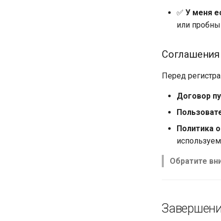
✅
У меня е
или пробны
Соглашения
Перед регистра
Договор п
Пользоват
Политика 
используем
Обратите вн
Завершени